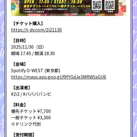
【チケット購入】
https://t-dv.com/2i21130
【日時】
2025/11/30（日）
開場 17:45 / 開演 18:30
【会場】
Spotify O-WEST (東京都)
https://maps.app.goo.gl/f9fYGdJe3MRWSxGU6
【出演者】
#2i2 / #ババババンビ
【料金】
優先チケット ¥7,700
一般チケット ¥3,300
※ドリンク代別
【受付期間】