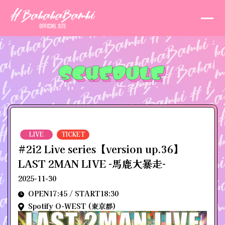
LIVE
TICKET
#2i2 Live series【version up.36】
LAST 2MAN LIVE -馬鹿大暴走-
2025-11-30
OPEN17:45 / START18:30
Spotify O-WEST (東京都)