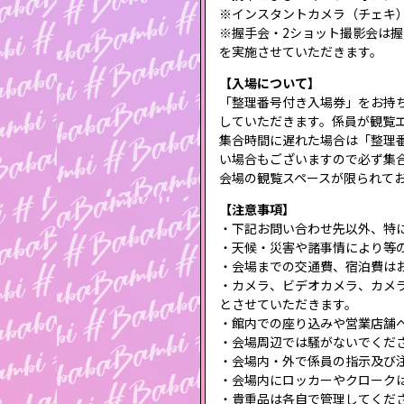
※インスタントカメラ（チェキ
※握手会・2ショット撮影会は
を実施させていただきます。
【入場について】
「整理番号付き入場券」をお持
していただきます。係員が観覧
集合時間に遅れた場合は「整理
い場合もございますので必ず集
会場の観覧スペースが限られて
【注意事項】
・下記お問い合わせ先以外、特
・天候・災害や諸事情により等
・会場までの交通費、宿泊費は
・カメラ、ビデオカメラ、カメ
とさせていただきます。
・館内での座り込みや営業店舗
・会場周辺では騒がないでくだ
・会場内・外で係員の指示及び
・会場内にロッカーやクローク
・貴重品は各自で管理してくだ