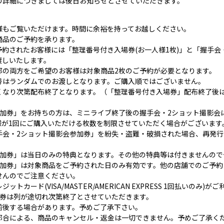
の詳細につきましては後日お知らせとさせていただきます。
様もご覧いただけます。時間に余裕を持ってお越しください。
商品のご予約を承ります。
約されたお客様には「整理番号付き入場券(お一人様1枚)」と「握手会
渡しいたします。
部の両方をご希望のお客様は対象商品2枚のご予約が必要となります。
号はランダムでのお渡しとなります。ご購入順ではございません。
くなり次第配布終了となります。（「整理番号付き入場券」配布終了後は
参加券」をお持ちの方は、ミニライブ終了後の握手会・2ショット撮影会
様が1回にご購入いただける枚数を制限させていただく場合がございます
手会・2ショット撮影会参加券」を紛失・盗難・破損された場合、再発行
参加券」は当日のみの特典となります。その他の特典等は付きませんので
参加券」は対象商品をご予約された日のみ有効です。他の店舗でのご予約
せんのでご注意ください。
カード(VISA/MASTER/AMERICAN EXPRESS 1回払いのみ)が
加券は列が途切れ次第終了とさせていただきます。
前後する場合があります。予めご了承下さい。
都合による、商品のキャンセル・返金は一切できません。予めご了承く