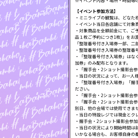
※イベント内容・場所・時間等
【イベント参加方法】
・ミニライブの観覧は、どなた
・イベント当日各店舗にて対象
・対象商品を全額前金にて、ご予
品１枚ご予約につき1枚)」をお
「整理番号付き入場券一部、二
・整理番号付き入場券の整理番
・「整理番号付き入場券」はな
加券」のみ配布となります。
・「握手会・2ショット撮影会
・当日の状況によって、お一人
・「整理番号付き入場券」「握
ださい。
・「握手会・2ショット撮影会
・「握手会・2ショット撮影会
別日、他の会場では使用できま
・当日の特設レジでは現金とクレジット
・握手会・2ショット撮影会参
・当日の状況により開始時間は
いかなる場合も、お客様自身の