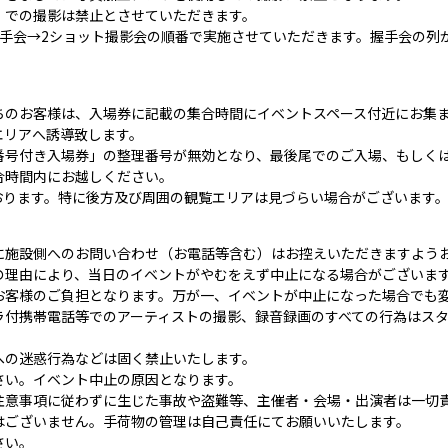
）での撮影は禁止とさせていただきます。
握手会→2ショット撮影会の順番で実施させていただきます。握手会の列
ちのお客様は、入場券に記載の集合時間にイベントスペース付近にお集
エリアへ誘導致します。
番号付き入場券」の整理番号が無効となり、最後尾でのご入場、もしく
合時間内にお越しください。
おります。特に後方及び周囲の観覧エリアは見づらい場合がございます
に施設側へのお問い合わせ（お電話等含む）はお控えいただきますよう
の理由により、当日のイベントがやむをえず中止になる場合がございま
お客様のご負担となります。万が一、イベントが中止になった場合でも
ラ付携帯電話等でのアーティストの撮影、録音録画のすべての行為はス
への迷惑行為などは固く禁止いたします。
さい。イベント中止の原因となります。
注意事項に従わずに生じた事故や盗難等、主催者・会場・出演者は一切
はございません。手荷物の管理は自己責任にてお願いいたします。
さい。