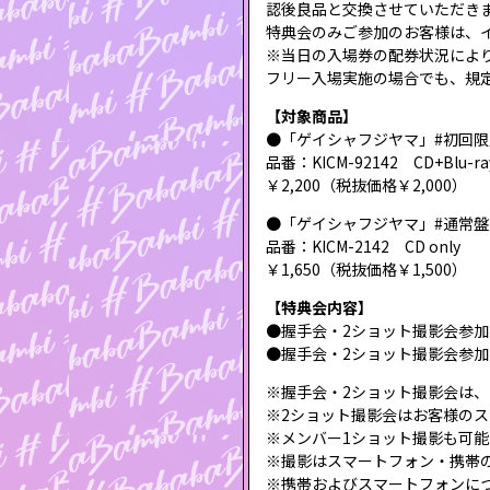
認後良品と交換させていただき
特典会のみご参加のお客様は、イ
※当日の入場券の配券状況によ
フリー入場実施の場合でも、規
【対象商品】
●「ゲイシャフジヤマ」#初回限
品番：KICM-92142 CD+Blu-ra
￥2,200（税抜価格￥2,000）
●「ゲイシャフジヤマ」#通常盤
品番：KICM-2142 CD only
￥1,650（税抜価格￥1,500）
【特典会内容】
●握手会・2ショット撮影会参加
●握手会・2ショット撮影会参加
※握手会・2ショット撮影会は
※2ショット撮影会はお客様の
※メンバー1ショット撮影も可
※撮影はスマートフォン・携帯
※携帯およびスマートフォンに